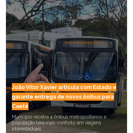
João Vítor Xavier articula com Estado e
garante entrega de novos ônibus para
Caeté
Município recebe 4 ônibus metropolitanos e
população terá mais conforto em viagens
interestaduais