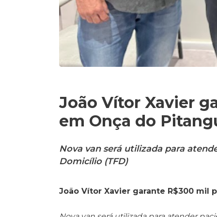
João Vítor Xavier g
em Onça do Pitang
Nova van será utilizada para aten
Domicílio (TFD)
João Vítor Xavier garante R$300 mil
Nova van será utilizada para atender pac