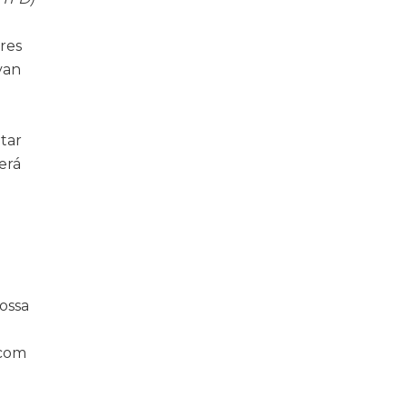
res
van
tar
erá
ossa
 com