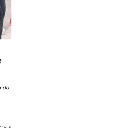
e
a do
(TFD)