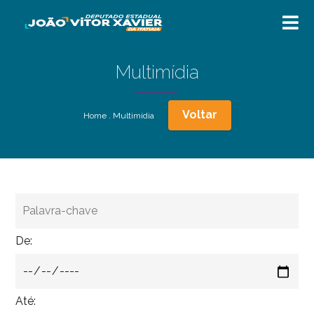
Multimídia
Voltar
Home
.
Multimídia
De:
Até: