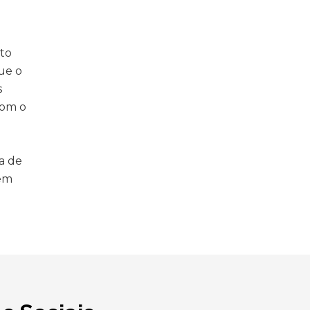
to
ue o
s
com o
ia de
 em