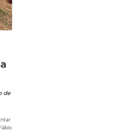
sa
o de
entar
Fábio