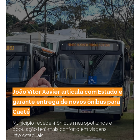
João Vítor Xavier articula com Estado e
garante entrega de novos ônibus para
Caeté
Município recebe 4 ônibus metropolitanos e
população terá mais conforto em viagens
interestaduais